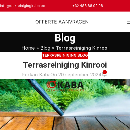
info@dakreinigingkaba.be
+32 488 88 92 98
OFFERTE AANVRAGEN
Blog
Home
»
Blog
»
Terrasreiniging Kinrooi
TERRASREINIGING BLOG
Terrasreiniging Kinrooi
0
Furkan Kaba
On 20 september 2024