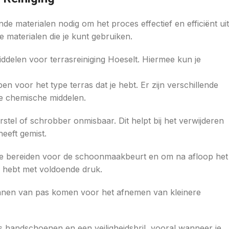
nde materialen nodig om het proces effectief en efficiënt uit
e materialen die je kunt gebruiken.
ddelen voor terrasreiniging Hoeselt. Hiermee kun je
pen voor het type terras dat je hebt. Er zijn verschillende
ge chemische middelen.
rstel of schrobber onmisbaar. Dit helpt bij het verwijderen
eeft gemist.
r te bereiden voor de schoonmaakbeurt en om na afloop het
g hebt met voldoende druk.
nen van pas komen voor het afnemen van kleinere
oals handschoenen en een veiligheidsbril, vooral wanneer je