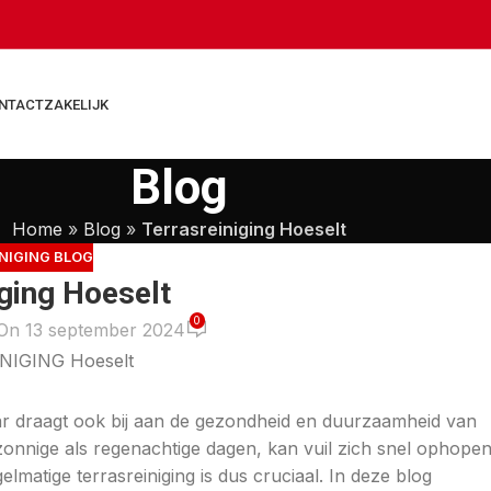
NTACT
ZAKELIJK
Blog
Home
»
Blog
»
Terrasreiniging Hoeselt
NIGING BLOG
ging Hoeselt
0
On 13 september 2024
aar draagt ook bij aan de gezondheid en duurzaamheid van
zonnige als regenachtige dagen, kan vuil zich snel ophope
lmatige terrasreiniging is dus cruciaal. In deze blog