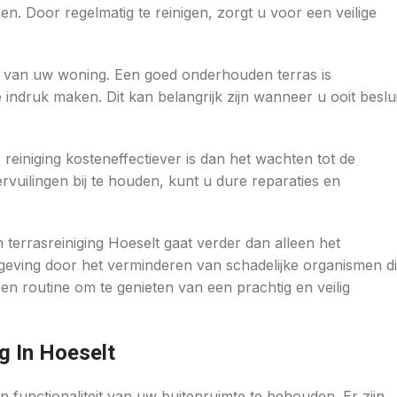
n. Door regelmatig te reinigen, zorgt u voor een veilige
de van uw woning. Een goed onderhouden terras is
 indruk maken. Dit kan belangrijk zijn wanneer u ooit beslui
 reiniging kosteneffectiever is dan het wachten tot de
vuilingen bij te houden, kunt u dure reparaties en
terrasreiniging Hoeselt gaat verder dan alleen het
eving door het verminderen van schadelijke organismen d
n routine om te genieten van een prachtig en veilig
g In Hoeselt
n functionaliteit van uw buitenruimte te behouden. Er zijn