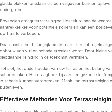
gladde plekken ontstaan die een valgevaar kunnen oplevere
ondergrond.
Bovendien draagt terrasreiniging Hoeselt bij aan de waar
aantrekkelijker voor potentiële kopers en kan een positieve
uw huis te verkopen.
Daarnaast is het belangrijk om te realiseren dat regelmatige
opbouw van vuil en schade ernstiger wordt. Door kleine ver
diepgaande reiniging in de toekomst vermijden.
Tot slot, het onderhouden van uw terras en het belang van 
schoonmaken. Het draagt ook bij aan een gezonde leefomg
in schade kunnen veroorzaken. Maak van terrasreiniging ee
buitenleven.
Effectieve Methoden Voor Terrasreinigin
Terrasreiniging in Hoeselt is essentieel om de schoonheid e