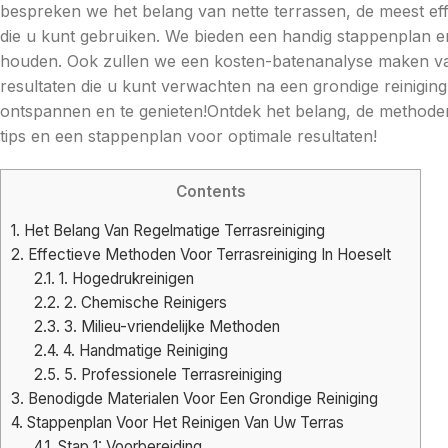
bespreken we het belang van nette terrassen, de meest eff
die u kunt gebruiken. We bieden een handig stappenplan en
houden. Ook zullen we een kosten-batenanalyse maken va
resultaten die u kunt verwachten na een grondige reinigin
ontspannen en te genieten!Ontdek het belang, de methoden 
tips en een stappenplan voor optimale resultaten!
Contents
1.
Het Belang Van Regelmatige Terrasreiniging
2.
Effectieve Methoden Voor Terrasreiniging In Hoeselt
2.1.
1. Hogedrukreinigen
2.2.
2. Chemische Reinigers
2.3.
3. Milieu-vriendelijke Methoden
2.4.
4. Handmatige Reiniging
2.5.
5. Professionele Terrasreiniging
3.
Benodigde Materialen Voor Een Grondige Reiniging
4.
Stappenplan Voor Het Reinigen Van Uw Terras
4.1.
Stap 1: Voorbereiding