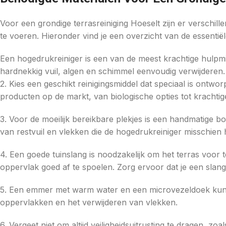
Voor een grondige terrasreiniging Hoeselt zijn er verschille
te voeren. Hieronder vind je een overzicht van de essentiël
Een hogedrukreiniger is een van de meest krachtige hulpmi
hardnekkig vuil, algen en schimmel eenvoudig verwijderen.
2. Kies een geschikt reinigingsmiddel dat speciaal is ontwor
producten op de markt, van biologische opties tot krachti
3. Voor de moeilijk bereikbare plekjes is een handmatige bo
van restvuil en vlekken die de hogedrukreiniger misschien h
4. Een goede tuinslang is noodzakelijk om het terras voo
oppervlak goed af te spoelen. Zorg ervoor dat je een slan
5. Een emmer met warm water en een microvezeldoek kun
oppervlakken en het verwijderen van vlekken.
6. Vergeet niet om altijd veiligheidsuitrusting te dragen, z