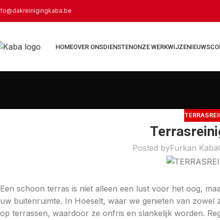
nfo@dakreinigingkaba.be
HOME
OVER ONS
DIENSTEN
ONZE WERKWIJZE
NIEUWS
CO
TERRASREI
Terrasreini
Posted by
Furkan Kaba
Een schoon terras is niet alleen een lust voor het oog, m
uw buitenruimte. In Hoeselt, waar we genieten van zowel 
op terrassen, waardoor ze onfris en slankelijk worden. Rege