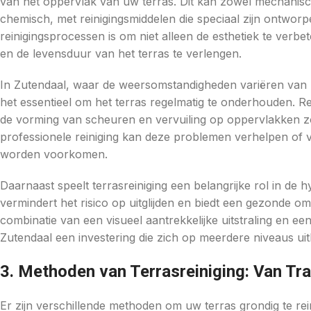
van het oppervlak van uw terras. Dit kan zowel mechanisc
chemisch, met reinigingsmiddelen die speciaal zijn ontwo
reinigingsprocessen is om niet alleen de esthetiek te ver
en de levensduur van het terras te verlengen.
In Zutendaal, waar de weersomstandigheden variëren van z
het essentieel om het terras regelmatig te onderhouden. 
de vorming van scheuren en vervuiling op oppervlakken zoa
professionele reiniging kan deze problemen verhelpen of
worden voorkomen.
Daarnaast speelt terrasreiniging een belangrijke rol in de 
vermindert het risico op uitglijden en biedt een gezonde om
combinatie van een visueel aantrekkelijke uitstraling en ee
Zutendaal een investering die zich op meerdere niveaus uitb
3. Methoden van Terrasreiniging: Van Tr
Er zijn verschillende methoden om uw terras grondig te r