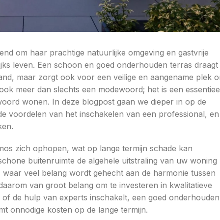
end om haar prachtige natuurlijke omgeving en gastvrije
gelijks leven. Een schoon en goed onderhouden terras draagt
fspand, maar zorgt ook voor een veilige en aangename plek 
ook meer dan slechts een modewoord; het is een essentiee
oord wonen. In deze blogpost gaan we dieper in op de
de voordelen van het inschakelen van een professional, en
ken.
 mos zich ophopen, wat op lange termijn schade kan
chone buitenruimte de algehele uitstraling van uw woning
, waar veel belang wordt gehecht aan de harmonie tussen
aarom van groot belang om te investeren in kwalitatieve
ak of de hulp van experts inschakelt, een goed onderhouden
mt onnodige kosten op de lange termijn.