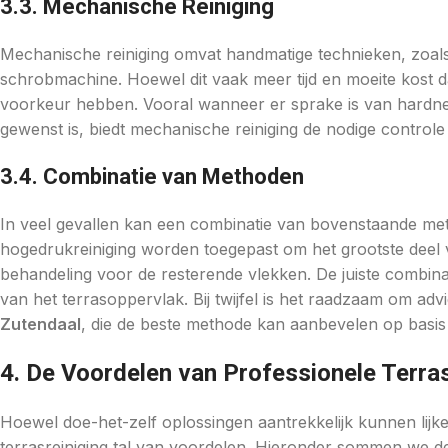
3.3. Mechanische Reiniging
Mechanische reiniging omvat handmatige technieken, zoals
schrobmachine. Hoewel dit vaak meer tijd en moeite kost 
voorkeur hebben. Vooral wanneer er sprake is van hardne
gewenst is, biedt mechanische reiniging de nodige controle 
3.4. Combinatie van Methoden
In veel gevallen kan een combinatie van bovenstaande meth
hogedrukreiniging worden toegepast om het grootste deel 
behandeling voor de resterende vlekken. De juiste combina
van het terrasoppervlak. Bij twijfel is het raadzaam om advie
Zutendaal
, die de beste methode kan aanbevelen op basis 
4. De Voordelen van Professionele Terras
Hoewel doe-het-zelf oplossingen aantrekkelijk kunnen lijke
terrasreiniging tal van voordelen. Hieronder sommen we de