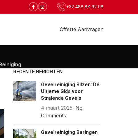
+32 488 88 92 98
Offerte Aanvragen
Reiniging
RECENTE BERICHTEN
Gevelreiniging Bilzen: Dé
Ultieme Gids voor
Stralende Gevels
4 maart 2025
No
Comments
Gevelreiniging Beringen