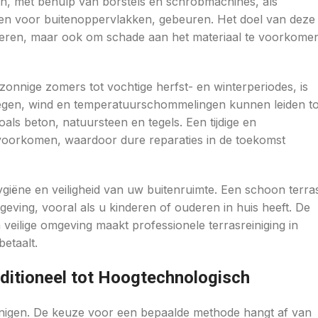
h, met behulp van borstels en schrobmachines, als
rpen voor buitenoppervlakken, gebeuren. Het doel van deze
beteren, maar ook om schade aan het materiaal te voorkome
onnige zomers tot vochtige herfst- en winterperiodes, is
Regen, wind en temperatuurschommelingen kunnen leiden to
ls beton, natuursteen en tegels. Een tijdige en
 voorkomen, waardoor dure reparaties in de toekomst
hygiëne en veiligheid van uw buitenruimte. Een schoon terra
geving, vooral als u kinderen of ouderen in huis heeft. De
n veilige omgeving maakt professionele terrasreiniging in
etaalt.
aditioneel tot Hoogtechnologisch
einigen. De keuze voor een bepaalde methode hangt af van