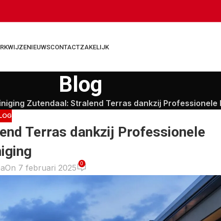
RKWIJZE
NIEUWS
CONTACT
ZAKELIJK
Blog
niging Zutendaal: Stralend Terras dankzij Professionele 
LOG
lend Terras dankzij Professionele
niging
0
ba
On 7 februari 2025