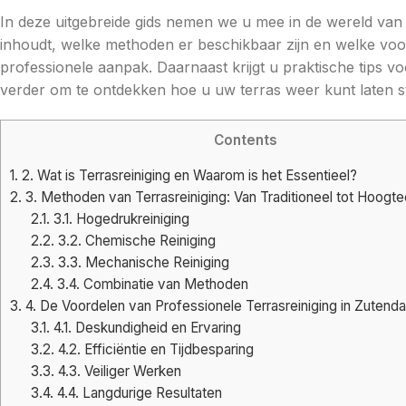
In deze uitgebreide gids nemen we u mee in de wereld van te
inhoudt, welke methoden er beschikbaar zijn en welke voo
professionele aanpak. Daarnaast krijgt u praktische tips voo
verder om te ontdekken hoe u uw terras weer kunt laten s
Contents
1.
2. Wat is Terrasreiniging en Waarom is het Essentieel?
2.
3. Methoden van Terrasreiniging: Van Traditioneel tot Hoogt
2.1.
3.1. Hogedrukreiniging
2.2.
3.2. Chemische Reiniging
2.3.
3.3. Mechanische Reiniging
2.4.
3.4. Combinatie van Methoden
3.
4. De Voordelen van Professionele Terrasreiniging in Zutenda
3.1.
4.1. Deskundigheid en Ervaring
3.2.
4.2. Efficiëntie en Tijdbesparing
3.3.
4.3. Veiliger Werken
3.4.
4.4. Langdurige Resultaten