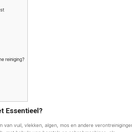
ist
e reiniging?
et Essentieel?
en van vuil, vlekken, algen, mos en andere verontreiniginge