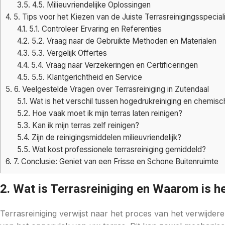
3.5.
4.5. Milieuvriendelijke Oplossingen
4.
5. Tips voor het Kiezen van de Juiste Terrasreinigingsspecial
4.1.
5.1. Controleer Ervaring en Referenties
4.2.
5.2. Vraag naar de Gebruikte Methoden en Materialen
4.3.
5.3. Vergelijk Offertes
4.4.
5.4. Vraag naar Verzekeringen en Certificeringen
4.5.
5.5. Klantgerichtheid en Service
5.
6. Veelgestelde Vragen over Terrasreiniging in Zutendaal
5.1.
Wat is het verschil tussen hogedrukreiniging en chemisch
5.2.
Hoe vaak moet ik mijn terras laten reinigen?
5.3.
Kan ik mijn terras zelf reinigen?
5.4.
Zijn de reinigingsmiddelen milieuvriendelijk?
5.5.
Wat kost professionele terrasreiniging gemiddeld?
6.
7. Conclusie: Geniet van een Frisse en Schone Buitenruimte
2. Wat is Terrasreiniging en Waarom is h
Terrasreiniging verwijst naar het proces van het verwijder